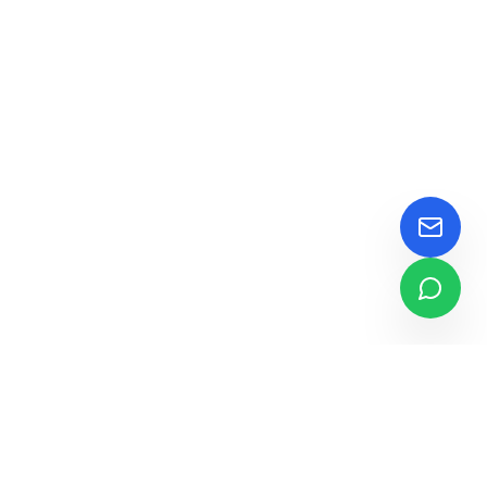
צרו קשר
שוחחו איתנו
מקוה-טק פול פיוריטי בע"מ מפתחת ומייצרת פתרונות חדשניים